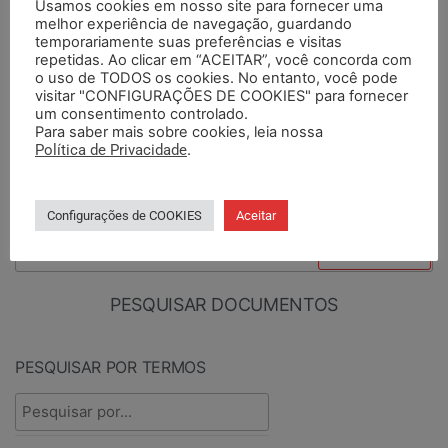
Usamos cookies em nosso site para fornecer uma
melhor experiência de navegação, guardando
temporariamente suas preferências e visitas
ANTERIORES
PRÓXIMO
repetidas. Ao clicar em “ACEITAR”, você concorda com
Comissão Paritária do
SEMAPI oficia fundações
o uso de TODOS os cookies. No entanto, você pode
visitar "CONFIGURAÇÕES DE COOKIES" para fornecer
PCS trata dos avanços
sobre desligamento de
um consentimento controlado.
temporais na EMATER
aposentados
Para saber mais sobre cookies, leia nossa
Política de Privacidade
.
PESQUISAR
Configurações de COOKIES
Aceitar
PESQUISAR DOCUMENTOS
PESQUISAR POR TERMOS