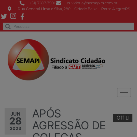
(51) 3287-7500
ouvidoria@semapirs.com.br
Rua General Lima e Silva, 280 – Cidade Baixa – Porto Alegre/RS
APÓS
JUN
Off
28
AGRESSÃO DE
2023