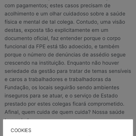
com pagamentos; estes casos precisam de
acolhimento e um olhar cuidadoso sobre a saúde
física e mental de tal colega. Contudo, uma visão
destas, exposta tão explicitamente em um
documento oficial, faz entender porque o corpo
funcional da FPE está tão adoecido, e também
porque o número de denúncias de assédio segue
crescendo na instituição. Enquanto não houver
seriedade da gestão para tratar de temas sensíveis
e caros a trabalhadores e trabalhadoras da
Fundação, os locais seguirão sendo ambientes
inseguros para se atuar, e o serviço de Estado
prestado por estes colegas ficará comprometido.
Afinal, quem cuida de quem cuida? Nossa saúde
tem valor!
COOKIES
Publicado em
Notícias
Notícias em Destaque