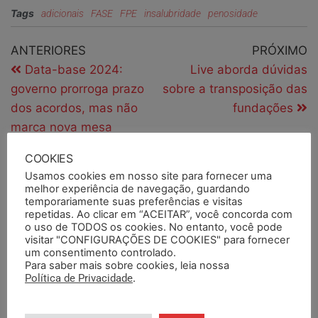
Tags
adicionais
FASE
FPE
insalubridade
penosidade
ANTERIORES
PRÓXIMO
Data-base 2024:
Live aborda dúvidas
governo prorroga prazo
sobre a transposição das
dos acordos, mas não
fundações
marca nova mesa
COOKIES
Usamos cookies em nosso site para fornecer uma
PESQUISAR
melhor experiência de navegação, guardando
temporariamente suas preferências e visitas
repetidas. Ao clicar em “ACEITAR”, você concorda com
o uso de TODOS os cookies. No entanto, você pode
visitar "CONFIGURAÇÕES DE COOKIES" para fornecer
um consentimento controlado.
PESQUISAR DOCUMENTOS
Para saber mais sobre cookies, leia nossa
Política de Privacidade
.
PESQUISAR POR TERMOS