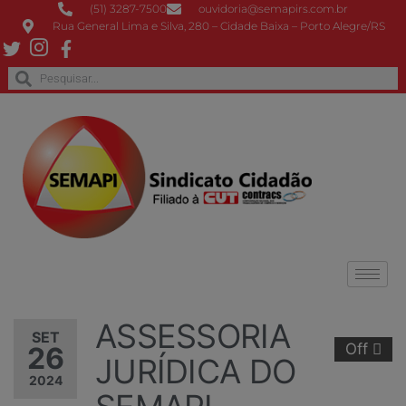
(51) 3287-7500
ouvidoria@semapirs.com.br
Rua General Lima e Silva, 280 – Cidade Baixa – Porto Alegre/RS
ASSESSORIA
SET
Off
26
JURÍDICA DO
2024