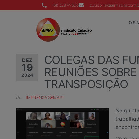
(51) 3287-7500
ouvidoria@semapirs.com.b
O SI
COLEGAS DAS FU
DEZ
19
REUNIÕES SOBRE
2024
TRANSPOSIÇÃO
Por
IMPRENSA SEMAPI
Na quinta
trabalha
encontros
Com coleg