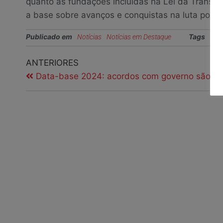
quanto às fundações incluídas na Lei da Transp
a base sobre avanços e conquistas na luta por di
Publicado em
Tags
Notícias
Notícias em Destaque
aniv
ANTERIORES
Data-base 2024: acordos com governo são as