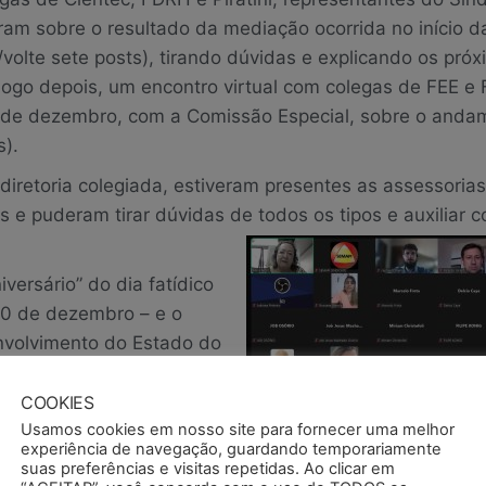
ram sobre o resultado da mediação ocorrida no início 
i/volte sete posts), tirando dúvidas e explicando os pró
Logo depois, um encontro virtual com colegas de FEE e
3 de dezembro, com a Comissão Especial, sobre o anda
s).
iretoria colegiada, estiveram presentes as assessorias 
s e puderam tirar dúvidas de todos os tipos e auxiliar c
versário” do dia fatídico
20 de dezembro – e o
envolvimento do Estado do
vou os agradecimentos a
am incessantemente para
COOKIES
 sociedade gaúcha necessita e merece. O próximo semes
Usamos cookies em nosso site para fornecer uma melhor
experiência de navegação, guardando temporariamente
 que tanto dizem respeito a CIENTEC, FDRH e Fundação
suas preferências e visitas repetidas. Ao clicar em