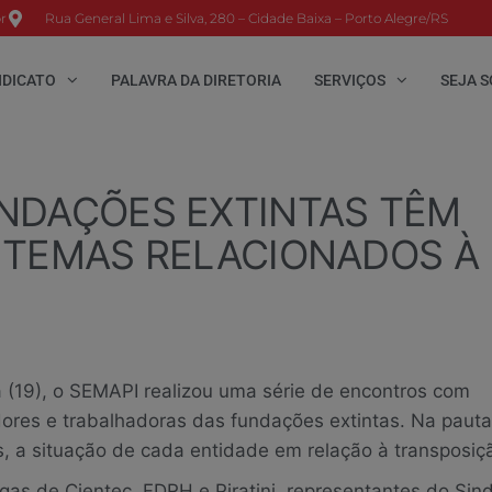
r
Rua General Lima e Silva, 280 – Cidade Baixa – Porto Alegre/RS
NDICATO
PALAVRA DA DIRETORIA
SERVIÇOS
SEJA S
NDAÇÕES EXTINTAS TÊM
 TEMAS RELACIONADOS À
 (19), o SEMAPI realizou uma série de encontros com
dores e trabalhadoras das fundações extintas. Na paut
, a situação de cada entidade em relação à transposiç
as de Cientec, FDRH e Piratini, representantes do Sind