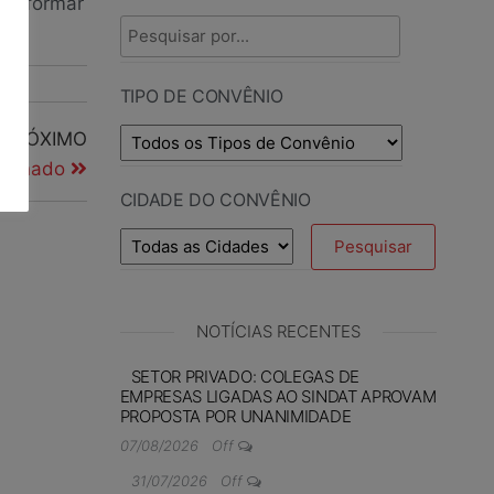
a informar
TIPO DE CONVÊNIO
PRÓXIMO
ssinado
CIDADE DO CONVÊNIO
NOTÍCIAS RECENTES
SETOR PRIVADO: COLEGAS DE
EMPRESAS LIGADAS AO SINDAT APROVAM
PROPOSTA POR UNANIMIDADE
07/08/2026
Off
31/07/2026
Off