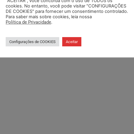
osição (FEE e FZB). Seguimos em contato constante par
“ACEITAR”, você concorda com o uso de TODOS os
cookies. No entanto, você pode visitar "CONFIGURAÇÕES
reitos. Nosso trabalho tem valor!
DE COOKIES" para fornecer um consentimento controlado.
Para saber mais sobre cookies, leia nossa
Política de Privacidade
.
ersario
duvidas
extintas
reunioes
Configurações de COOKIES
Aceitar
sinados
Acordo sobre promoções na EGR é a