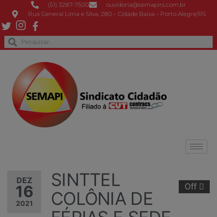
(51) 3287-7500
ouvidoria@semapirs.com.br
Rua General Lima e Silva, 280 – Cidade Baixa – Porto Alegre/RS
SINTTEL
DEZ
Off
16
COLÔNIA DE
2021