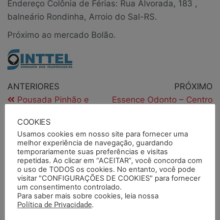
Endereço Colônia de Férias: Rua Alvorada, 183 ,
balneário Rondinha, Arroio do Sal-RS.
Próximo ao mercado Bolão.
ANTERIORES
PRÓXIMO
Pousada Pinhão e
Essence Odonto – Centro
Poesia
Odontológico
COOKIES
Usamos cookies em nosso site para fornecer uma
melhor experiência de navegação, guardando
PESQUISAR
temporariamente suas preferências e visitas
repetidas. Ao clicar em “ACEITAR”, você concorda com
o uso de TODOS os cookies. No entanto, você pode
visitar "CONFIGURAÇÕES DE COOKIES" para fornecer
um consentimento controlado.
Para saber mais sobre cookies, leia nossa
PESQUISAR DOCUMENTOS
Política de Privacidade
.