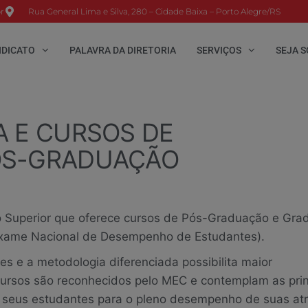
r
Rua General Lima e Silva, 280 – Cidade Baixa – Porto Alegre/RS
NDICATO
PALAVRA DA DIRETORIA
SERVIÇOS
SEJA S
A E CURSOS DE
ÓS-GRADUAÇÃO
o Superior que oferece cursos de Pós-Graduação e Gra
Exame Nacional de Desempenho de Estudantes).
s e a metodologia diferenciada possibilita maior
cursos são reconhecidos pelo MEC e contemplam as prin
 seus estudantes para o pleno desempenho de suas atr