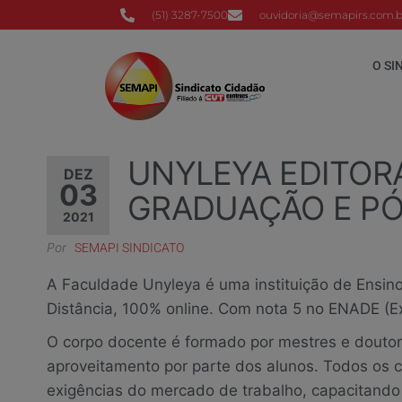
(51) 3287-7500
ouvidoria@semapirs.com.b
O SI
UNYLEYA EDITOR
DEZ
03
GRADUAÇÃO E P
2021
Por
SEMAPI SINDICATO
A Faculdade Unyleya é uma instituição de Ensin
Distância, 100% online. Com nota 5 no ENADE (
O corpo docente é formado por mestres e doutore
aproveitamento por parte dos alunos. Todos os 
exigências do mercado de trabalho, capacitando