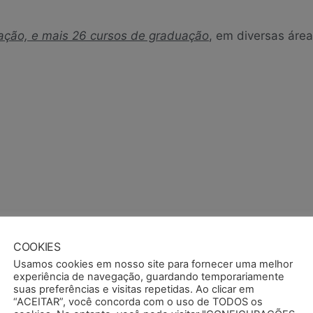
ção, e mais 26 cursos de graduação
, em diversas áre
S – mais de 10 mil locais com descontos
COOKIES
Usamos cookies em nosso site para fornecer uma melhor
dos os sócios do Semapi e extensivo a seus dependente
experiência de navegação, guardando temporariamente
suas preferências e visitas repetidas. Ao clicar em
“ACEITAR”, você concorda com o uso de TODOS os