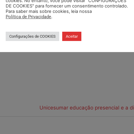
cookies. No entanto, você pode visitar "CONFIGURAÇÕES
492 – Sala 1409 e 1410 – Três Figueiras, Porto Alegre –
DE COOKIES" para fornecer um consentimento controlado.
Para saber mais sobre cookies, leia nossa
Política de Privacidade
.
Configurações de COOKIES
Aceitar
Unicesumar educação presencial e a di