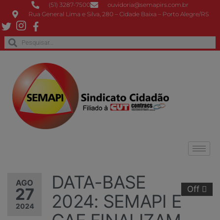
(51) 3287-7500
ouvidoria@semapirs.com.br
Rua General Lima e Silva, 280 – Cidade Baixa – Porto Alegre/RS
DATA-BASE
AGO
Off
27
2024: SEMAPI E
2024