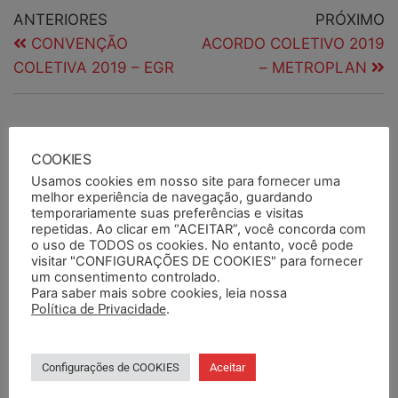
ANTERIORES
PRÓXIMO
CONVENÇÃO
ACORDO COLETIVO 2019
COLETIVA 2019 – EGR
– METROPLAN
PESQUISAR
COOKIES
Usamos cookies em nosso site para fornecer uma
melhor experiência de navegação, guardando
temporariamente suas preferências e visitas
PESQUISAR DOCUMENTOS
repetidas. Ao clicar em “ACEITAR”, você concorda com
o uso de TODOS os cookies. No entanto, você pode
visitar "CONFIGURAÇÕES DE COOKIES" para fornecer
um consentimento controlado.
PESQUISAR POR TERMOS
Para saber mais sobre cookies, leia nossa
Política de Privacidade
.
Configurações de COOKIES
Aceitar
BASE DA CATEGORIA