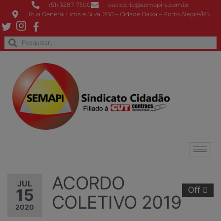
(51) 3287-7500
ouvidoria@semapirs.com.br
Rua General Lima e Silva, 280 – Cidade Baixa – Porto Alegre/RS
ACORDO
JUL
Off
15
COLETIVO 2019
2020