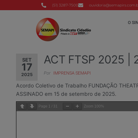
(51) 3287-7500
ouvidoria@semapirs.com.b
O SI
ACT FTSP 2025 | 
SET
17
Por
IMPRENSA SEMAPI
2025
Acordo Coletivo de Trabalho FUNDAÇÃO THEATRO
ASSINADO em 15 de setembro de 2025.
Page
1
/
31
Zoom
100%