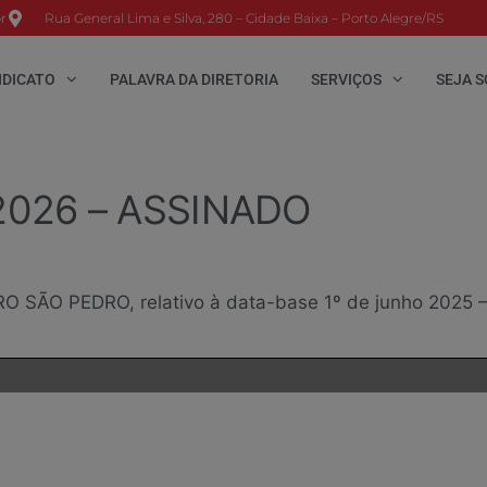
r
Rua General Lima e Silva, 280 – Cidade Baixa – Porto Alegre/RS
NDICATO
PALAVRA DA DIRETORIA
SERVIÇOS
SEJA S
2026 – ASSINADO
 SÃO PEDRO, relativo à data-base 1º de junho 2025 