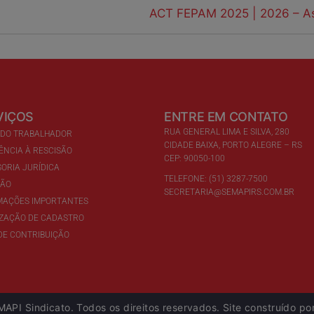
ACT FEPAM 2025 | 2026 – A
VIÇOS
ENTRE EM CONTATO
RUA GENERAL LIMA E SILVA, 280
 DO TRABALHADOR
CIDADE BAIXA, PORTO ALEGRE – RS
ÊNCIA À RESCISÃO
CEP: 90050-100
ORIA JURÍDICA
TELEFONE: (51) 3287-7500
ÇÃO
SECRETARIA@SEMAPIRS.COM.BR
MAÇÕES IMPORTANTES
IZAÇÃO DE CADASTRO
DE CONTRIBUIÇÃO
API Sindicato. Todos os direitos reservados. Site construído po