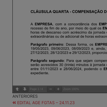
Page
1
/
4
Zoom
100%
ANTERIORES
EDITAL AGE FGTAS – 24.11.23