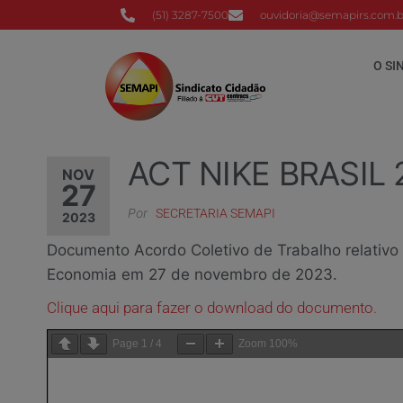
(51) 3287-7500
ouvidoria@semapirs.com.b
O SI
ACT NIKE BRASIL
NOV
27
Por
SECRETARIA SEMAPI
2023
Documento Acordo Coletivo de Trabalho relativo
Economia em 27 de novembro de 2023.
Clique aqui para fazer o download do documento.
Page
1
/
4
Zoom
100%