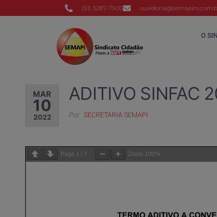
(51) 3287-7500
ouvidoria@semapirs.com.b
O SI
ADITIVO SINFAC 
MAR
10
Por
SECRETARIA SEMAPI
2022
Page
1
/
7
Zoom
100%