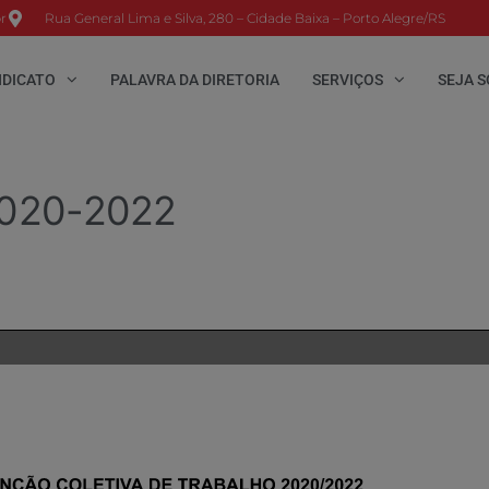
r
Rua General Lima e Silva, 280 – Cidade Baixa – Porto Alegre/RS
NDICATO
PALAVRA DA DIRETORIA
SERVIÇOS
SEJA S
2020-2022