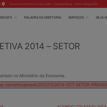
r
Rua General Lima e Silva, 280 – Cidade Baixa – Porto Alegre/RS
NDICATO
PALAVRA DA DIRETORIA
SERVIÇOS
SEJA S
TIVA 2014 – SETOR
strado no Ministério da Economia.
r/wp-content/uploads/2021/12/2014-CCT-SETOR-PRIVADO
RA
ACORDO COLETIVO 2014 