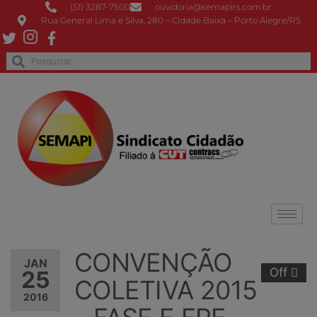
(51) 3287-7500
ouvidoria@semapirs.com.br
Rua General Lima e Silva, 280 – Cidade Baixa – Porto Alegre/RS
CONVENÇÃO
JAN
Off
25
COLETIVA 2015
2016