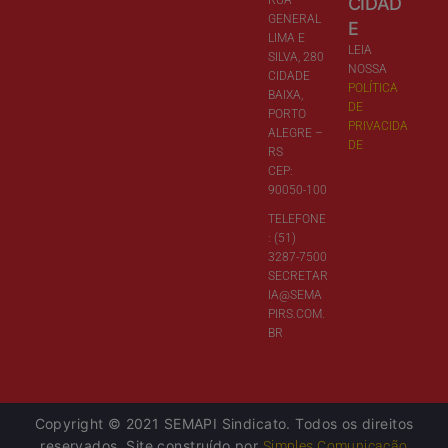
CIDAD
GENERAL
E
LIMA E
LEIA
SILVA, 280
NOSSA
CIDADE
POLÍTICA
BAIXA,
DE
PORTO
PRIVACIDA
ALEGRE –
DE
RS
CEP:
90050-100
TELEFONE
: (51)
3287-7500
SECRETAR
IA@SEMA
PIRS.COM.
BR
Copyright © 2021 SEMAPI Sindicato. Todos os direitos
reservados. Site construído por
Simples Comunicação