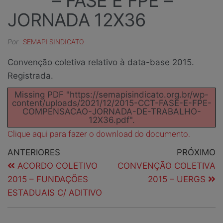
– FASE E FPE –
JORNADA 12X36
Por
SEMAPI SINDICATO
Convenção coletiva relativo à data-base 2015.
Registrada.
Missing PDF "https://semapisindicato.org.br/wp-
content/uploads/2021/12/2015-CCT-FASE-E-FPE-
COMPENSACAO-JORNADA-DE-TRABALHO-
12X36.pdf".
Clique aqui para fazer o download do documento.
ANTERIORES
PRÓXIMO
ACORDO COLETIVO
CONVENÇÃO COLETIVA
2015 – FUNDAÇÕES
2015 – UERGS
ESTADUAIS C/ ADITIVO