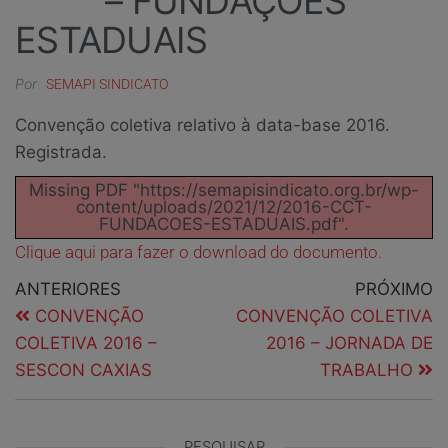
– FUNDAÇÕES
ESTADUAIS
Por
SEMAPI SINDICATO
Convenção coletiva relativo à data-base 2016.
Registrada.
Missing PDF "https://semapisindicato.org.br/wp-
content/uploads/2021/12/2016-CCT-
FUNDACOES-ESTADUAIS.pdf".
Clique aqui para fazer o download do documento.
ANTERIORES
PRÓXIMO
CONVENÇÃO
CONVENÇÃO COLETIVA
COLETIVA 2016 –
2016 – JORNADA DE
SESCON CAXIAS
TRABALHO
PESQUISAR