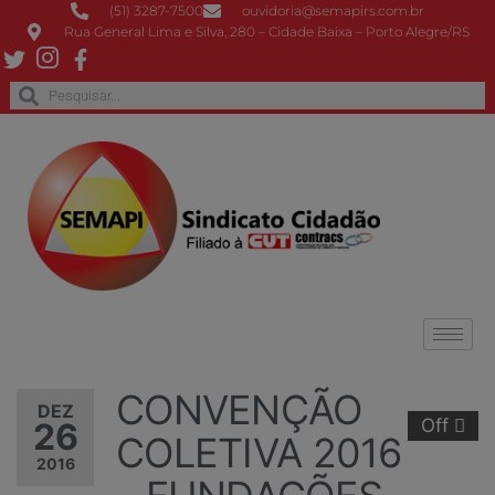
(51) 3287-7500
ouvidoria@semapirs.com.br
Rua General Lima e Silva, 280 – Cidade Baixa – Porto Alegre/RS
CONVENÇÃO
DEZ
Off
26
COLETIVA 2016
2016