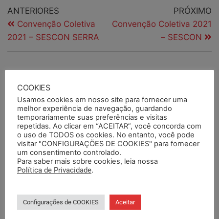
ANTERIORES
PRÓXIMO
Convenção Coletiva
Convenção Coletiva 2021
2021 – SESCON SERRA
– SESCON
PESQUISAR
COOKIES
Usamos cookies em nosso site para fornecer uma
melhor experiência de navegação, guardando
temporariamente suas preferências e visitas
PESQUISAR DOCUMENTOS
repetidas. Ao clicar em “ACEITAR”, você concorda com
o uso de TODOS os cookies. No entanto, você pode
visitar "CONFIGURAÇÕES DE COOKIES" para fornecer
um consentimento controlado.
PESQUISAR POR TERMOS
Para saber mais sobre cookies, leia nossa
Política de Privacidade
.
Configurações de COOKIES
Aceitar
BASE DA CATEGORIA