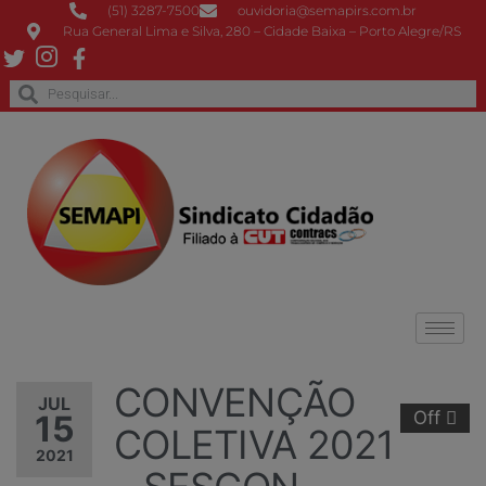
(51) 3287-7500
ouvidoria@semapirs.com.br
Rua General Lima e Silva, 280 – Cidade Baixa – Porto Alegre/RS
CONVENÇÃO
JUL
Off
15
COLETIVA 2021
2021