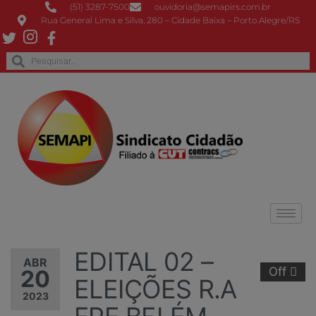
(51) 3287-7500
ouvidoria@semapirs.com.br
Rua General Lima e Silva, 280 – Cidade Baixa – Porto Alegre/RS
EDITAL 02 –
ABR
Off
20
ELEIÇÕES R.A
2023