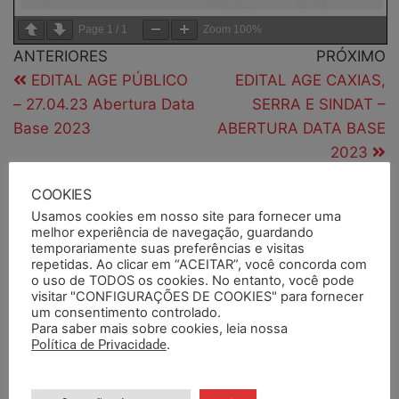
Page
1
/
1
Zoom
100%
ANTERIORES
PRÓXIMO
EDITAL AGE PÚBLICO
EDITAL AGE CAXIAS,
– 27.04.23 Abertura Data
SERRA E SINDAT –
Base 2023
ABERTURA DATA BASE
2023
COOKIES
Usamos cookies em nosso site para fornecer uma
PESQUISAR
melhor experiência de navegação, guardando
temporariamente suas preferências e visitas
repetidas. Ao clicar em “ACEITAR”, você concorda com
o uso de TODOS os cookies. No entanto, você pode
visitar "CONFIGURAÇÕES DE COOKIES" para fornecer
PESQUISAR DOCUMENTOS
um consentimento controlado.
Para saber mais sobre cookies, leia nossa
Política de Privacidade
.
PESQUISAR POR TERMOS