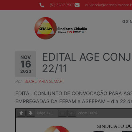
(51) 3287-7500
ouvidoria@semapirs.com.b
O SI
EDITAL AGE CONJ
NOV
16
22/11
2023
Por
SECRETARIA SEMAPI
EDITAL CONJUNTO DE CONVOCAÇÃO PARA ASS
EMPREGADAS DA FEPAM e ASFEPAM – dia 22 de
Page
1
/
1
Zoom
100%