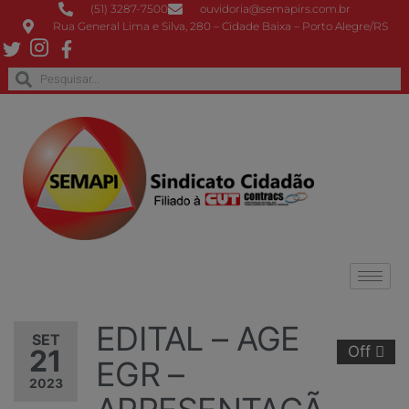
(51) 3287-7500
ouvidoria@semapirs.com.br
Rua General Lima e Silva, 280 – Cidade Baixa – Porto Alegre/RS
EDITAL – AGE
SET
Off
21
EGR –
2023