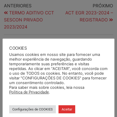
ANTERIORES
PRÓXIMO
TERMO ADITIVO CCT
ACT EGR 2023-2024 –
SESCON PRIVADO
REGISTRADO
2023/2024
PESQUISAR
COOKIES
Usamos cookies em nosso site para fornecer uma
melhor experiência de navegação, guardando
temporariamente suas preferências e visitas
repetidas. Ao clicar em “ACEITAR”, você concorda com
o uso de TODOS os cookies. No entanto, você pode
PESQUISAR DOCUMENTOS
visitar "CONFIGURAÇÕES DE COOKIES" para fornecer
um consentimento controlado.
Para saber mais sobre cookies, leia nossa
PESQUISAR POR TERMOS
Política de Privacidade
.
Configurações de COOKIES
Aceitar
BASE DA CATEGORIA