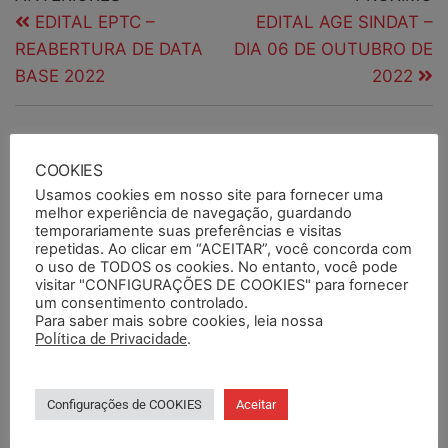
EDITAL EPTC –
EDITAL AGE SINDAT –
REABERTURA DE DATA
DIA 06 DE OUTUBRO DE
BASE 2022
2022
PESQUISAR
COOKIES
Usamos cookies em nosso site para fornecer uma
melhor experiência de navegação, guardando
temporariamente suas preferências e visitas
repetidas. Ao clicar em “ACEITAR”, você concorda com
PESQUISAR DOCUMENTOS
o uso de TODOS os cookies. No entanto, você pode
visitar "CONFIGURAÇÕES DE COOKIES" para fornecer
um consentimento controlado.
PESQUISAR POR TERMOS
Para saber mais sobre cookies, leia nossa
Política de Privacidade
.
Configurações de COOKIES
Aceitar
BASE DA CATEGORIA