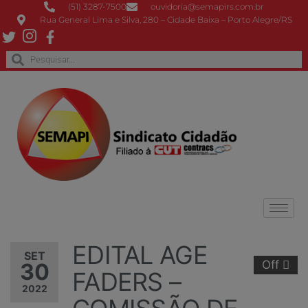
(51) 3287-7500
ouvidoria@semapirs.com.br
Rua General Lima e Silva, 280 – Cidade Baixa – Porto Alegre/RS
EDITAL AGE
SET
Off
30
FADERS –
2022