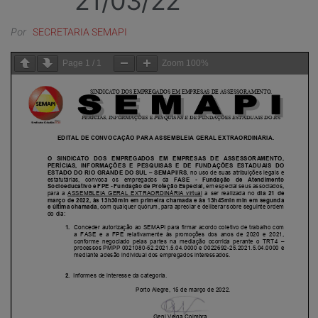
21/03/22
Por
SECRETARIA SEMAPI
Page
1
/
1
Zoom
100%