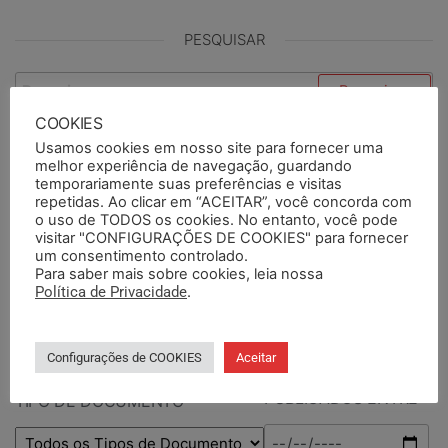
PESQUISAR
COOKIES
PESQUISAR DOCUMENTOS
Usamos cookies em nosso site para fornecer uma
melhor experiência de navegação, guardando
temporariamente suas preferências e visitas
repetidas. Ao clicar em “ACEITAR”, você concorda com
PESQUISAR POR TERMOS
o uso de TODOS os cookies. No entanto, você pode
visitar "CONFIGURAÇÕES DE COOKIES" para fornecer
um consentimento controlado.
Para saber mais sobre cookies, leia nossa
Política de Privacidade
.
BASE DA CATEGORIA
Configurações de COOKIES
Aceitar
PUBLICADOS ENTRE
TIPO DE DOCUMENTO