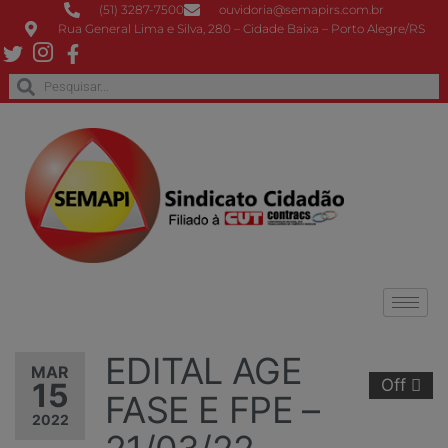
(51) 3287-7500
ouvidoria@semapirs.com.br
Rua General Lima e Silva, 280 – Cidade Baixa – Porto Alegre/RS
EDITAL AGE
MAR
Off
15
FASE E FPE –
2022