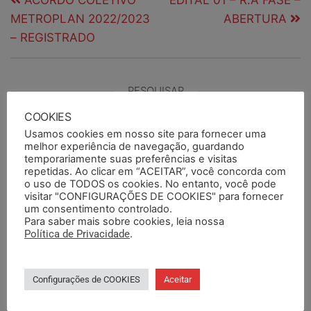
ACORDO COLETIVO
EDITAL 01 – R.A FASE –
METROPLAN 2022/2023
ABERTURA
– REGISTRADO
PESQUISAR
COOKIES
Usamos cookies em nosso site para fornecer uma
melhor experiência de navegação, guardando
temporariamente suas preferências e visitas
PESQUISAR DOCUMENTOS
repetidas. Ao clicar em “ACEITAR”, você concorda com
o uso de TODOS os cookies. No entanto, você pode
visitar "CONFIGURAÇÕES DE COOKIES" para fornecer
PESQUISAR POR TERMOS
um consentimento controlado.
Para saber mais sobre cookies, leia nossa
Política de Privacidade
.
BASE DA CATEGORIA
Configurações de COOKIES
Aceitar