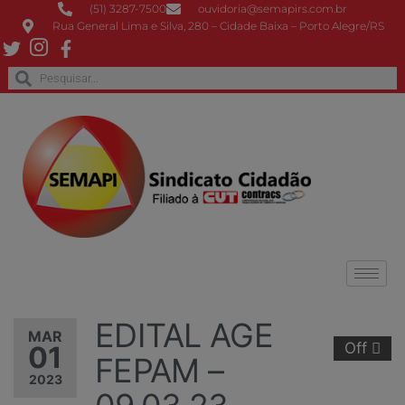
(51) 3287-7500
ouvidoria@semapirs.com.br
Rua General Lima e Silva, 280 – Cidade Baixa – Porto Alegre/RS
EDITAL AGE
MAR
Off
01
FEPAM –
2023