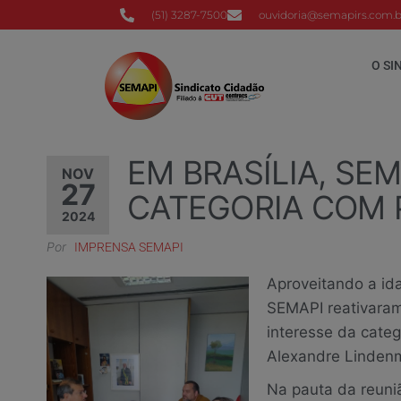
(51) 3287-7500
ouvidoria@semapirs.com.b
O SI
EM BRASÍLIA, SE
NOV
27
CATEGORIA COM
2024
Por
IMPRENSA SEMAPI
Aproveitando a ida
SEMAPI reativaram
interesse da categ
Alexandre Linden
Na pauta da reuni