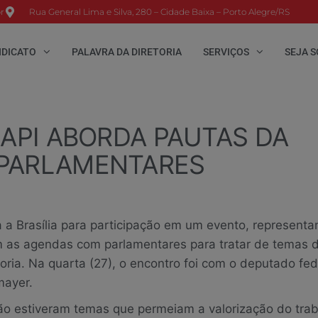
r
Rua General Lima e Silva, 280 – Cidade Baixa – Porto Alegre/RS
NDICATO
PALAVRA DA DIRETORIA
SERVIÇOS
SEJA S
MAPI ABORDA PAUTAS DA
 PARLAMENTARES
 a Brasília para participação em um evento, representa
 as agendas com parlamentares para tratar de temas 
oria. Na quarta (27), o encontro foi com o deputado fed
mayer.
ão estiveram temas que permeiam a valorização do tra