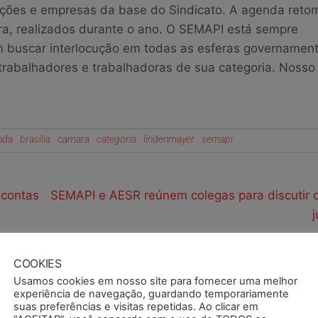
ções e empresas da base do Sindicato. A agenda reto
a, realizados durante o ano. O SEMAPI está sempre
buscar interlocução em todas as esferas governament
a trabalhadores e trabalhadoras de sua categoria. Nosso
nda
brasilia
camara
categoria
lindenmayer
semapi
 contas
SEMAPI e AESR reúnem colegas para discutir
j
COOKIES
Usamos cookies em nosso site para fornecer uma melhor
experiência de navegação, guardando temporariamente
suas preferências e visitas repetidas. Ao clicar em