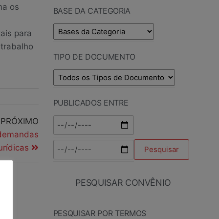
ma os
BASE DA CATEGORIA
ais para
 trabalho
TIPO DE DOCUMENTO
PUBLICADOS ENTRE
PRÓXIMO
 demandas
urídicas
PESQUISAR CONVÊNIO
PESQUISAR POR TERMOS