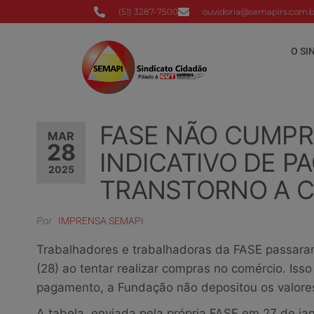
(51) 3287-7500
ouvidoria@semapirs.com.b
O SI
FASE NÃO CUMPR
MAR
28
INDICATIVO DE 
2025
TRANSTORNO A 
Por
IMPRENSA SEMAPI
Trabalhadores e trabalhadoras da FASE passaram
(28) ao tentar realizar compras no comércio. Iss
pagamento, a Fundação não depositou os valores
A tabela, enviada pela própria FASE em 27 de jan