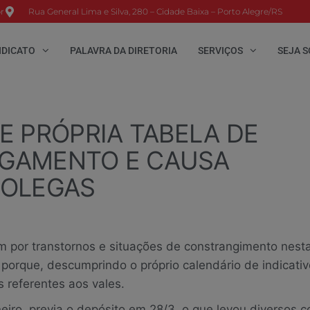
r
Rua General Lima e Silva, 280 – Cidade Baixa – Porto Alegre/RS
NDICATO
PALAVRA DA DIRETORIA
SERVIÇOS
SEJA S
E PRÓPRIA TABELA DE
PAGAMENTO E CAUSA
COLEGAS
 por transtornos e situações de constrangimento nest
o porque, descumprindo o próprio calendário de indicati
 referentes aos vales.
eiro, previa o depósito em 28/3, o que levou diversos c