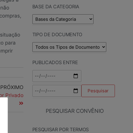
BASE DA CATEGORIA
 não
 compras,
TIPO DE DOCUMENTO
 situação
co para
umprir
PUBLICADOS ENTRE
PRÓXIMO
or Privado
PESQUISAR CONVÊNIO
PESQUISAR POR TERMOS