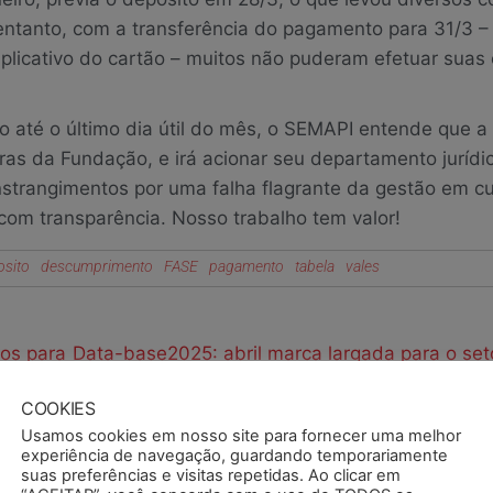
entanto, com a transferência do pagamento para 31/3 –
plicativo do cartão – muitos não puderam efetuar suas
 até o último dia útil do mês, o SEMAPI entende que a
ras da Fundação, e irá acionar seu departamento jurídi
nstrangimentos por uma falha flagrante da gestão em c
com transparência. Nosso trabalho tem valor!
osito
descumprimento
FASE
pagamento
tabela
vales
ios para
Data-base2025: abril marca largada para o set
COOKIES
Usamos cookies em nosso site para fornecer uma melhor
experiência de navegação, guardando temporariamente
suas preferências e visitas repetidas. Ao clicar em