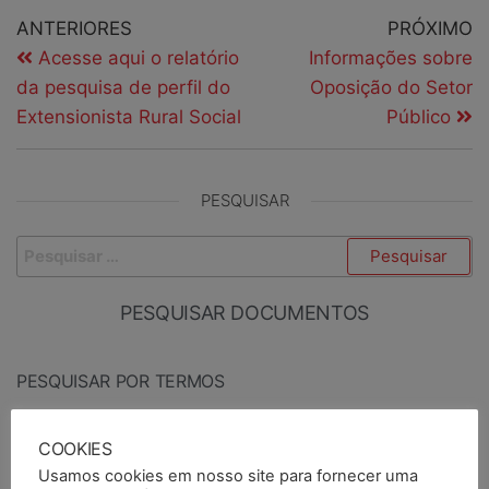
ANTERIORES
PRÓXIMO
Acesse aqui o relatório
Informações sobre
da pesquisa de perfil do
Oposição do Setor
Extensionista Rural Social
Público
PESQUISAR
PESQUISAR DOCUMENTOS
PESQUISAR POR TERMOS
COOKIES
Usamos cookies em nosso site para fornecer uma
BASE DA CATEGORIA