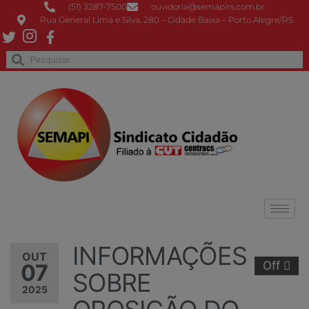
(51) 3287-7500
ouvidoria@semapirs.com.br
Rua General Lima e Silva, 280 – Cidade Baixa – Porto Alegre/RS
INFORMAÇÕES
OUT
Off
07
SOBRE
2025