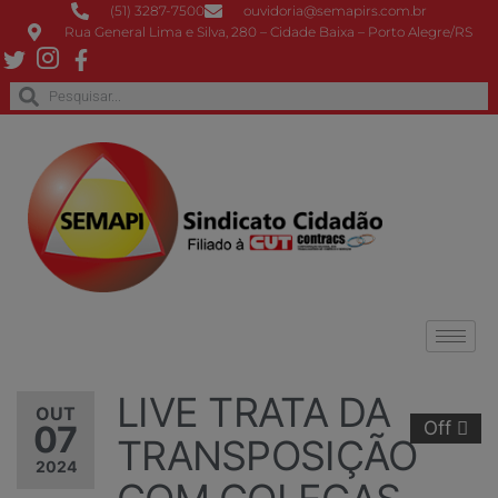
(51) 3287-7500
ouvidoria@semapirs.com.br
Rua General Lima e Silva, 280 – Cidade Baixa – Porto Alegre/RS
LIVE TRATA DA
OUT
Off
07
TRANSPOSIÇÃO
2024