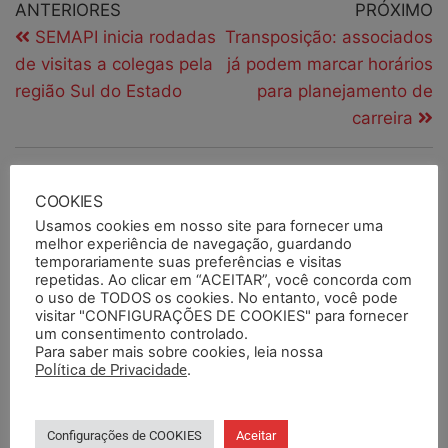
ANTERIORES
PRÓXIMO
SEMAPI inicia rodadas
Transposição: associados
de visitas a colegas pela
já podem marcar horários
região Sul do Estado
para planejamento de
carreira
PESQUISAR
COOKIES
Usamos cookies em nosso site para fornecer uma
melhor experiência de navegação, guardando
temporariamente suas preferências e visitas
repetidas. Ao clicar em “ACEITAR”, você concorda com
PESQUISAR DOCUMENTOS
o uso de TODOS os cookies. No entanto, você pode
visitar "CONFIGURAÇÕES DE COOKIES" para fornecer
um consentimento controlado.
Para saber mais sobre cookies, leia nossa
PESQUISAR POR TERMOS
Política de Privacidade
.
Configurações de COOKIES
Aceitar