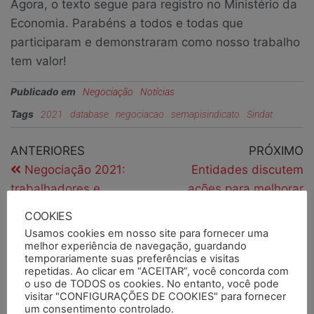
Agora, o texto segue para registro no Ministério da
Economia. Parabéns a todos e todas que
participaram e demonstraram como nosso trabalho
tem valor!
Publicado em
Negociação
Notícias
Tags
2021
database
negociacao
semapisindicato
Sindat
ANTERIORES
PRÓXIMO
Negociação 2021:
Entidades discutem
trabalhadores e
ações para melhorar
trabalhadoras aprovam
orçamento de ATER
COOKIES
contraproposta patronal
Usamos cookies em nosso site para fornecer uma
no setor privado
melhor experiência de navegação, guardando
temporariamente suas preferências e visitas
repetidas. Ao clicar em “ACEITAR”, você concorda com
o uso de TODOS os cookies. No entanto, você pode
visitar "CONFIGURAÇÕES DE COOKIES" para fornecer
PESQUISAR
um consentimento controlado.