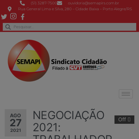
(51) 3287-7500
ouvidoria@semapirs.com.br
Rua General Lima e Silva, 280 – Cidade Baixa – Porto Alegre/RS
NEGOCIAÇÃO
AGO
Off
27
2021:
2021