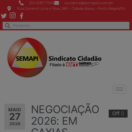
(51) 3287-7500
ouvidoria@semapirs.com.br
Rua General Lima e Silva, 280 – Cidade Baixa – Porto Alegre/RS
NEGOCIAÇÃO
MAIO
Off
27
2026: EM
2026