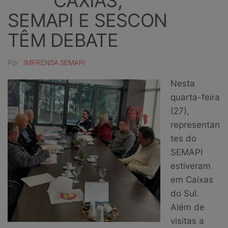
CAXIAS,
SEMAPI E SESCON
TÊM DEBATE
Por
IMPRENSA SEMAPI
Nesta
quarta-feira
(27),
representan
tes do
SEMAPI
estiveram
em Caixas
do Sul.
Além de
visitas a