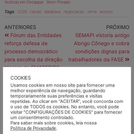
Notícias em Destaque
Setor Privado
Tags
2026
caxias
database
negociacao
serra
sescon
ANTERIORES
PRÓXIMO
Fórum das Entidades
SEMAPI vistoria antigo
reforça defesa de
Abrigo Cônego e cobra
processo democrático
condições dignas para
para escolha da direção
trabalhadores da FASE
técnica da EMATER/RS
ASCAR
COOKIES
Usamos cookies em nosso site para fornecer uma
melhor experiência de navegação, guardando
temporariamente suas preferências e visitas
PESQUISAR
repetidas. Ao clicar em “ACEITAR”, você concorda com
o uso de TODOS os cookies. No entanto, você pode
visitar "CONFIGURAÇÕES DE COOKIES" para fornecer
um consentimento controlado.
Para saber mais sobre cookies, leia nossa
Política de Privacidade
.
PESQUISAR DOCUMENTOS