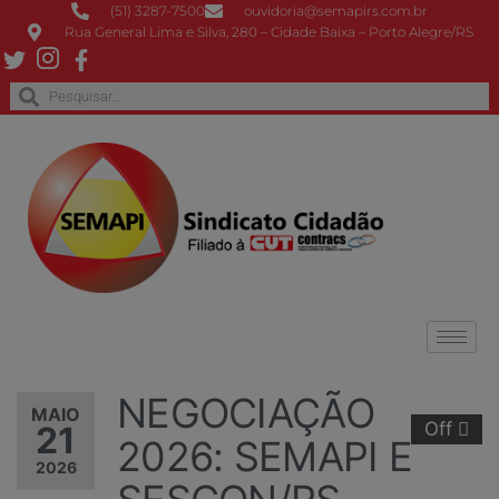
(51) 3287-7500
ouvidoria@semapirs.com.br
Rua General Lima e Silva, 280 – Cidade Baixa – Porto Alegre/RS
NEGOCIAÇÃO
MAIO
Off
21
2026: SEMAPI E
2026