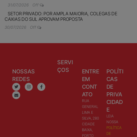
31/07/2026
Off
SETOR PRIVADO: POR AMPLA MAIORIA, COLEGAS DE
CAXIAS DO SUL APROVAM PROPOSTA
30/07/2026
Off
SERVI
ÇOS
NOSSAS
ENTRE
POLÍTI
REDES
EM
CAS
CONT
DE
ATO
PRIVA
RUA
CIDAD
GENERAL
E
LIMA E
LEIA
SILVA, 280
NOSSA
CIDADE
POLÍTICA
BAIXA,
DE
PORTO