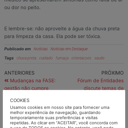
ou dor no peito.
E lembre-se: não aproveite a água da chuva preta
para limpeza da casa. Ela pode ser tóxica.
Publicado em
Notícias
Notícias em Destaque
Tags
chuva preta
cuidado
fumaça
orientacoes
saude
ANTERIORES
PRÓXIMO
Mudanças na FASE:
Fórum de Entidades
gestão não cumpre
discute temas de
combinados, e local
interesse da categoria
COOKIES
segue com problemas
com diretor
Usamos cookies em nosso site para fornecer uma
estruturais
administrativo da
melhor experiência de navegação, guardando
temporariamente suas preferências e visitas
EMATER/RS ASCAR
repetidas. Ao clicar em “ACEITAR”, você concorda com
o uso de TODOS os cookies. No entanto, você pode