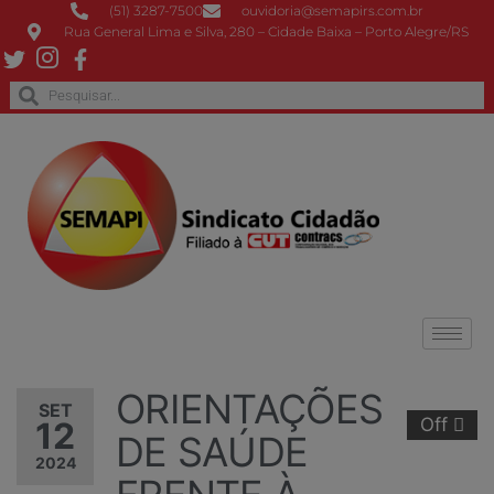
(51) 3287-7500
ouvidoria@semapirs.com.br
Rua General Lima e Silva, 280 – Cidade Baixa – Porto Alegre/RS
ORIENTAÇÕES
SET
Off
12
DE SAÚDE
2024