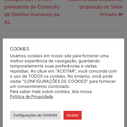
presidente da Comissão
propostas no Setor
de Direitos Humanos da
Privado
AL
PESQUISAR
COOKIES
Usamos cookies em nosso site para fornecer uma
melhor experiência de navegação, guardando
temporariamente suas preferências e visitas
repetidas. Ao clicar em “ACEITAR”, você concorda com
PESQUISAR DOCUMENTOS
o uso de TODOS os cookies. No entanto, você pode
visitar "CONFIGURAÇÕES DE COOKIES" para fornecer
um consentimento controlado.
PESQUISAR POR TERMOS
Para saber mais sobre cookies, leia nossa
Política de Privacidade
.
Configurações de COOKIES
Aceitar
BASE DA CATEGORIA