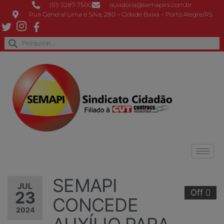
(51) 3287-7500
ouvidoria@semapirs.com.br
Rua General Lima e Silva, 280 – Cidade Baixa – Porto Alegre/RS
SEMAPI
JUL
Off
23
CONCEDE
2024