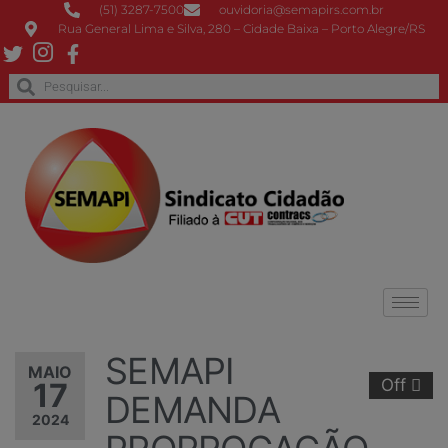
(51) 3287-7500
ouvidoria@semapirs.com.br
Rua General Lima e Silva, 280 – Cidade Baixa – Porto Alegre/RS
SEMAPI
MAIO
Off
17
DEMANDA
2024