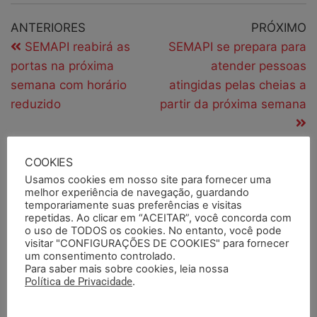
ANTERIORES
PRÓXIMO
SEMAPI reabirá as
SEMAPI se prepara para
portas na próxima
atender pessoas
semana com horário
atingidas pelas cheias a
reduzido
partir da próxima semana
COOKIES
PESQUISAR
Usamos cookies em nosso site para fornecer uma
melhor experiência de navegação, guardando
temporariamente suas preferências e visitas
repetidas. Ao clicar em “ACEITAR”, você concorda com
o uso de TODOS os cookies. No entanto, você pode
visitar "CONFIGURAÇÕES DE COOKIES" para fornecer
PESQUISAR DOCUMENTOS
um consentimento controlado.
Para saber mais sobre cookies, leia nossa
Política de Privacidade
.
PESQUISAR POR TERMOS