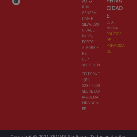
ATO
PRIVA
RUA
CIDAD
GENERAL
E
LIMA E
LEIA
SILVA, 280
NOSSA
CIDADE
POLÍTICA
BAIXA,
DE
PORTO
PRIVACIDA
ALEGRE –
DE
RS
CEP:
90050-100
TELEFONE
: (51)
3287-7500
SECRETAR
IA@SEMA
PIRS.COM.
BR
Copyright © 2021 SEMAPI Sindicato. Todos os direitos