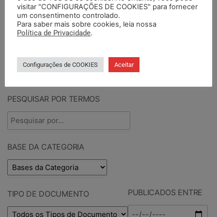
visitar "CONFIGURAÇÕES DE COOKIES" para fornecer
um consentimento controlado.
PESQUISAR
Para saber mais sobre cookies, leia nossa
Política de Privacidade
.
Configurações de COOKIES
Aceitar
PESQUISAR DOCUMENTOS
PESQUISAR POR TERMOS
BASE DA CATEGORIA
PUBLICADOS ENTRE
TIPO DE DOCUMENTO