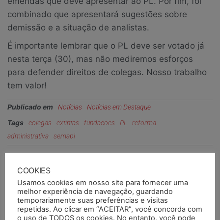
emendas que deve apresentar ao PL. Por fim, foi
combinado que apresentará sugestões sobre
demissão e a situação de analistas.
É importante lembrar que o PL deve ser votado já
nesta terça (30), mas não mediremos esforços
para defender direitos de colegas. Nosso trabalho
tem valor!
Publicado em
Notícias
Notícias em Destaque
Tags
colegas
extintas
fundacoes
PL
reforma
administrativa
semapi
ANTERIORES
PRÓXIMO
COOKIES
SEMAPI e empresa
Começa o processo de
Usamos cookies em nosso site para fornecer uma
Troia debatem
avaliação de
melhor experiência de navegação, guardando
temporariamente suas preferências e visitas
representação sindical
desempenho na FPE
repetidas. Ao clicar em “ACEITAR”, você concorda com
o uso de TODOS os cookies. No entanto, você pode