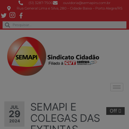
(51) 3287-7500
ouvidoria@semapirs.com.br
Rua General Lima e Silva, 280 – Cidade Baixa – Porto Alegre/RS
SEMAPI E
JUL
Off
29
COLEGAS DAS
2024