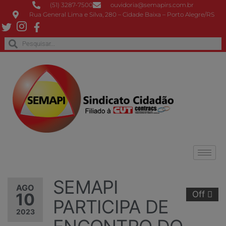
(51) 3287-7500
ouvidoria@semapirs.com.br
Rua General Lima e Silva, 280 – Cidade Baixa – Porto Alegre/RS
SEMAPI
AGO
Off
10
PARTICIPA DE
2023