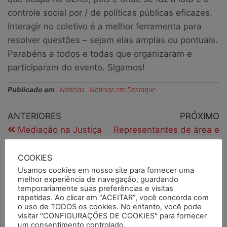
controle social por / de políticas públicas eficazes.
Interagir no coletivo é a melhor ferramenta para
resolver questões – sejam elas amplas ou pontuais.
Parabéns a todos e todas que organizaram e
participaram do evento. Sigamos!
Publicado em
Notícias
Notícias em Destaque
ANTERIORES
PRÓXIMO
Mediação na Justiça
Representantes de área e
trata de desligamentos
diretoria do SEMAPI
na EPTC
debatem temas da FASE
COOKIES
Usamos cookies em nosso site para fornecer uma
melhor experiência de navegação, guardando
temporariamente suas preferências e visitas
repetidas. Ao clicar em “ACEITAR”, você concorda com
o uso de TODOS os cookies. No entanto, você pode
PESQUISAR
visitar "CONFIGURAÇÕES DE COOKIES" para fornecer
um consentimento controlado.