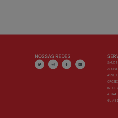
NOSSAS REDES
SER
SAÚDE
ASSIST
ASSESS
OPOSI
INFOR
ATUAL
GUIAS 