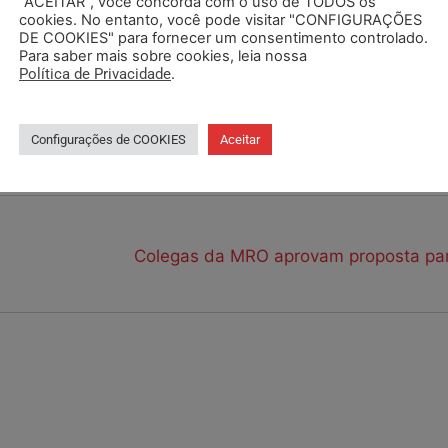
“ACEITAR”, você concorda com o uso de TODOS os
cookies. No entanto, você pode visitar "CONFIGURAÇÕES
DE COOKIES" para fornecer um consentimento controlado.
Para saber mais sobre cookies, leia nossa
Política de Privacidade
.
Configurações de COOKIES
Aceitar
tivo antirracista
consciencia negra
evento
novembro negro
porongos
Colegas da MRO aprovam proposta pa