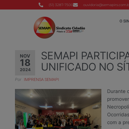
(51) 3287-7500
ouvidoria@semapirs.com.b
O SI
SEMAPI PARTICI
NOV
18
UNIFICADO NO S
2024
Por
IMPRENSA SEMAPI
Durante o
promover
Necropolí
Ocorrida
com a pr