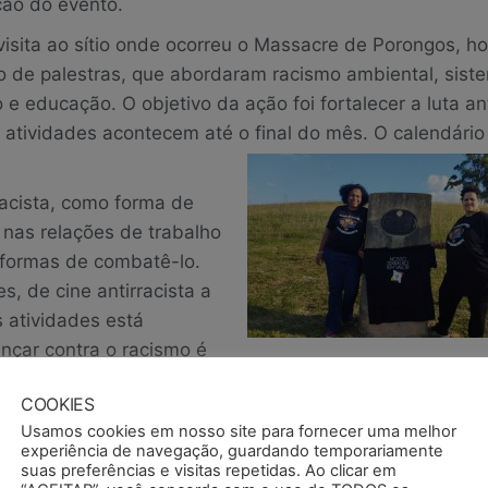
ção do evento.
isita ao sítio onde ocorreu o Massacre de Porongos, h
o de palestras, que abordaram racismo ambiental, sist
o e educação. O objetivo da ação foi fortalecer a luta ant
as atividades acontecem até o final do mês. O calendári
racista, como forma de
 nas relações de trabalho
formas de combatê-lo.
, de cine antirracista a
s atividades está
ançar contra o racismo é
igamos!
COOKIES
Usamos cookies em nosso site para fornecer uma melhor
experiência de navegação, guardando temporariamente
suas preferências e visitas repetidas. Ao clicar em