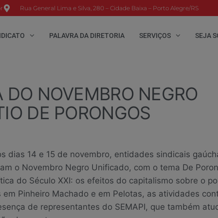
r
Rua General Lima e Silva, 280 – Cidade Baixa – Porto Alegre/RS
NDICATO
PALAVRA DA DIRETORIA
SERVIÇOS
SEJA S
PA DO NOVEMBRO NEGRO
ÍTIO DE PORONGOS
s dias 14 e 15 de novembro, entidades sindicais gaúch
am o Novembro Negro Unificado, com o tema De Poron
tica do Século XXI: os efeitos do capitalismo sobre o p
s em Pinheiro Machado e em Pelotas, as atividades co
esença de representantes do SEMAPI, que também atu