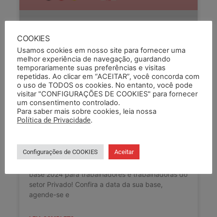
COOKIES
Usamos cookies em nosso site para fornecer uma
melhor experiência de navegação, guardando
temporariamente suas preferências e visitas
repetidas. Ao clicar em “ACEITAR”, você concorda com
o uso de TODOS os cookies. No entanto, você pode
visitar "CONFIGURAÇÕES DE COOKIES" para fornecer
um consentimento controlado.
Para saber mais sobre cookies, leia nossa
DATA-BASE 2024: ASSEMBLEIAS
Política de Privacidade
.
DEBATERÃO PROPOSTAS NO
SETOR PRIVADO
Configurações de COOKIES
Aceitar
Chegou a hora de debater as propostas da data-
base 2024 para trabalhadores e trabalhadoras do
setor Privado! Confira a data da sua base,
agende-se e