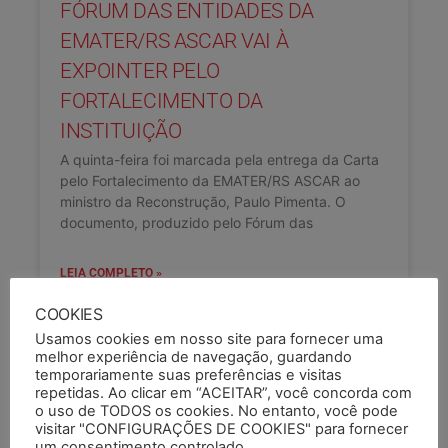
FÓRUM DAS ENTIDADES DA
EMATER/RS ASCAR VAI À
EXPOINTER PELO
FORTALECIMENTO DA
INSTITUIÇÃO
A quinta-feira foi marcada pela entrega da Carta
pelo Fortalecimento da EMATER/RS ASCAR ao
ministro da Reconstrução, Paulo Pimenta. O
documento, produzido pelo Fórum das
LEIA COMPLETO »
COOKIES
29/08/2024
Usamos cookies em nosso site para fornecer uma
melhor experiência de navegação, guardando
temporariamente suas preferências e visitas
repetidas. Ao clicar em “ACEITAR”, você concorda com
o uso de TODOS os cookies. No entanto, você pode
visitar "CONFIGURAÇÕES DE COOKIES" para fornecer
um consentimento controlado.