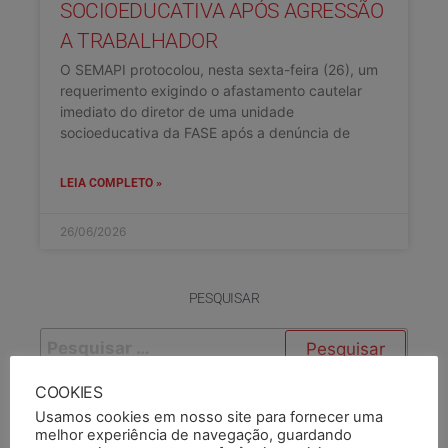
SOCIOEDUCATIVA APÓS AGRESSÃO
A TRABALHADOR
O SEMAPI protocolou, nesta sexta-feira (26), um
requerimento exigindo o afastamento cautelar
imediato do diretor de uma unidade
socioeducativa da FASE após a denúncia de
LEIA COMPLETO »
26/06/2026
PESQUISAR
COOKIES
PESQUISAR DOCUMENTO
Usamos cookies em nosso site para fornecer uma
melhor experiência de navegação, guardando