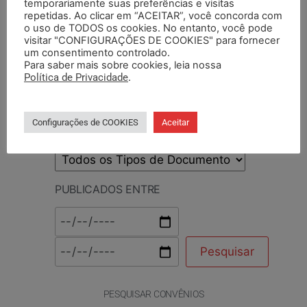
temporariamente suas preferências e visitas
PESQUISAR POR TERMOS
repetidas. Ao clicar em “ACEITAR”, você concorda com
o uso de TODOS os cookies. No entanto, você pode
visitar "CONFIGURAÇÕES DE COOKIES" para fornecer
um consentimento controlado.
Para saber mais sobre cookies, leia nossa
BASE DA CATEGORIA
Política de Privacidade
.
Configurações de COOKIES
Aceitar
TIPO DE DOCUMENTO
PUBLICADOS ENTRE
PESQUISAR CONVÊNIOS