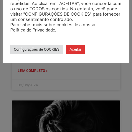
repetidas. Ao clicar em “ACEITAR”, você concorda com
o uso de TODOS os cookies. No entanto, você pode
DATA-BASE 2024: MESA PARALELA
visitar "CONFIGURAÇÕES DE COOKIES" para fornecer
DISCUTE CLÁUSULAS ESPECÍFICAS
um consentimento controlado.
Para saber mais sobre cookies, leia nossa
DA EMATER/RS ASCAR
Política de Privacidade
.
Nesta terça (3), representantes de SEMAPI, GAE
e da direção da EMATER/RS ASCAR estiveram
Configurações de COOKIES
Aceitar
reunidos em mesa paralela dentro da data-base
2024. No encontro, foram
LEIA COMPLETO »
03/09/2024