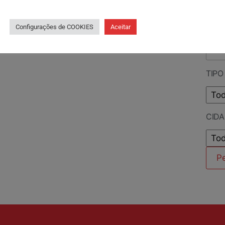
PES
Configurações de COOKIES
Aceitar
TIPO
CID