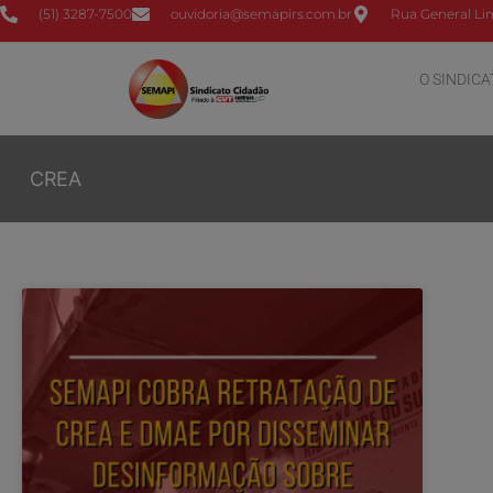
(51) 3287-7500
ouvidoria@semapirs.com.br
Rua General Lim
O SINDICA
CREA