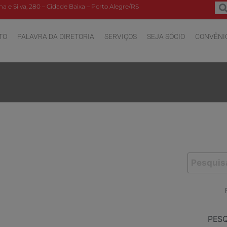
a e Silva, 280 – Cidade Baixa – Porto Alegre/RS
TO
PALAVRA DA DIRETORIA
SERVIÇOS
SEJA SÓCIO
CONVÊNI
PES