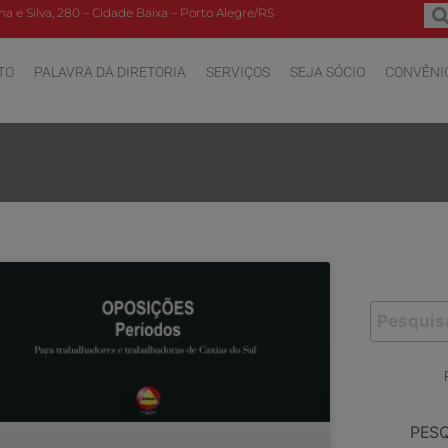
a e Silva, 280 – Cidade Baixa – Porto Alegre/RS
TO
PALAVRA DA DIRETORIA
SERVIÇOS
SEJA SÓCIO
CONVÊNI
PES