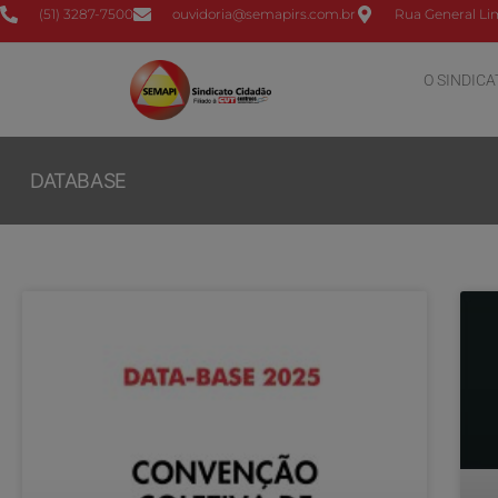
(51) 3287-7500
ouvidoria@semapirs.com.br
Rua General Lim
O SINDICA
DATABASE