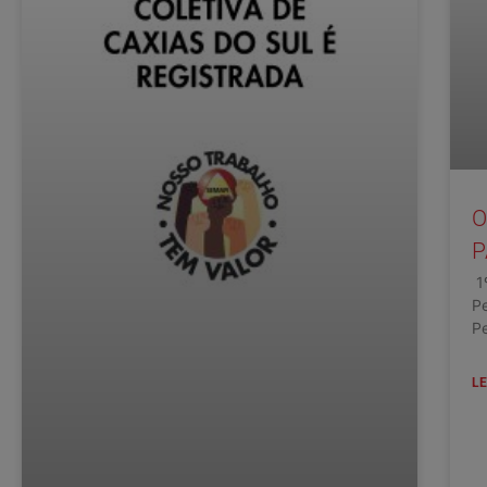
O
P
1º
Pe
Pe
LE