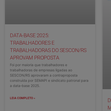
DATA-BASE 2025:
TRABALHADORES E
TRABALHADORAS DO SESCON/RS
APROVAM PROPOSTA
Foi por maioria que trabalhadores e
trabalhadoras de empresas ligadas ao
SESCON/RS aprovaram a contraproposta
construída por SEMAPI e sindicato patronal para
a data-base 2025.
LEIA COMPLETO »
D
M