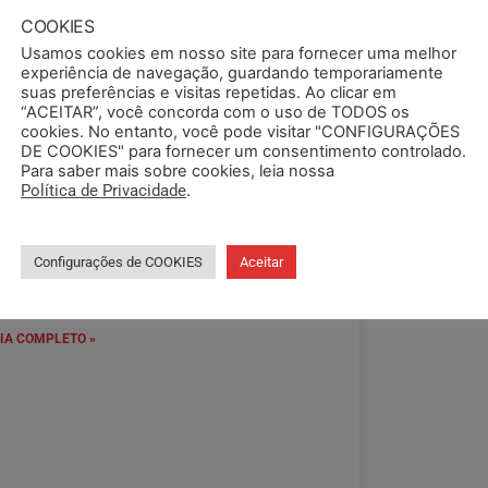
COOKIES
Usamos cookies em nosso site para fornecer uma melhor
experiência de navegação, guardando temporariamente
suas preferências e visitas repetidas. Ao clicar em
“ACEITAR”, você concorda com o uso de TODOS os
cookies. No entanto, você pode visitar "CONFIGURAÇÕES
ATA-BASE 2025: NEGOCIAÇÃO
DE COOKIES" para fornecer um consentimento controlado.
Para saber mais sobre cookies, leia nossa
OM SINDAT NÃO AVANÇA
Política de Privacidade
.
 negociação entre Sindat e SEMAPI não
vançou na nova mesa de negociação da data-
se 2025. O encontro, que ocorreu nesta quinta
Configurações de COOKIES
Aceitar
1), não trouxe
IA COMPLETO »