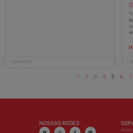
S
T
li
c
si
LE
31/07/2025
29
1
2
3
4
5
6
7
NOSSAS REDES
SER
SAÚDE