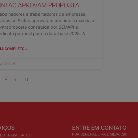
INFAC APROVAM PROPOSTA
rabalhadores e trabalhadoras de empresas
gadas ao Sinfac aprovaram por ampla maioria a
ontraproposta construída por SEMAPI e
ndicato patronal para a data-base 2025. A
IA COMPLETO »
/07/2025
8
9
10
VIÇOS
ENTRE EM CONTATO
RUA GENERAL LIMA E SILVA, 280
 DO TRABALHADOR