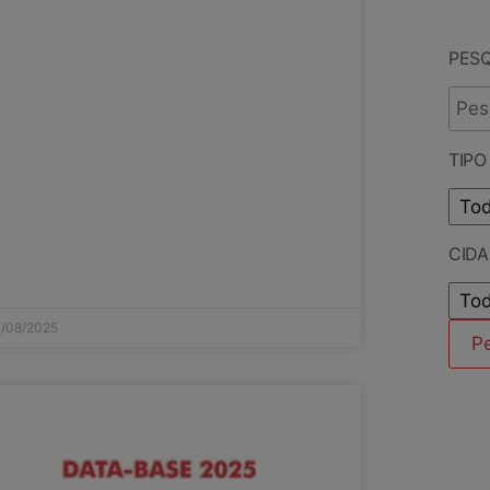
PES
TIPO
CID
/08/2025