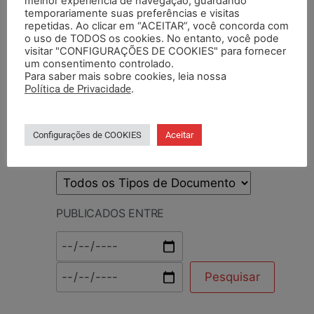
melhor experiência de navegação, guardando
temporariamente suas preferências e visitas
repetidas. Ao clicar em “ACEITAR”, você concorda com
PESQUISAR POR TERMOS
o uso de TODOS os cookies. No entanto, você pode
visitar "CONFIGURAÇÕES DE COOKIES" para fornecer
um consentimento controlado.
Para saber mais sobre cookies, leia nossa
Política de Privacidade
.
BASE DA CATEGORIA
Configurações de COOKIES
Aceitar
TIPO DE DOCUMENTO
PUBLICADOS ENTRE