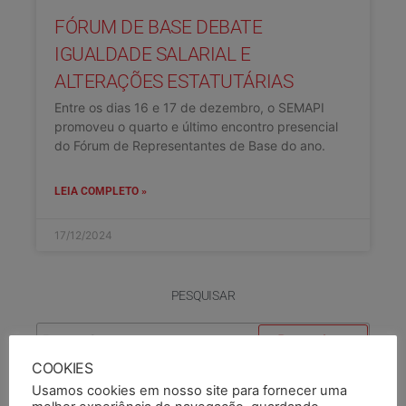
FÓRUM DE BASE DEBATE
IGUALDADE SALARIAL E
ALTERAÇÕES ESTATUTÁRIAS
Entre os dias 16 e 17 de dezembro, o SEMAPI
promoveu o quarto e último encontro presencial
do Fórum de Representantes de Base do ano.
LEIA COMPLETO »
17/12/2024
PESQUISAR
COOKIES
Usamos cookies em nosso site para fornecer uma
PESQUISAR DOCUMENTO