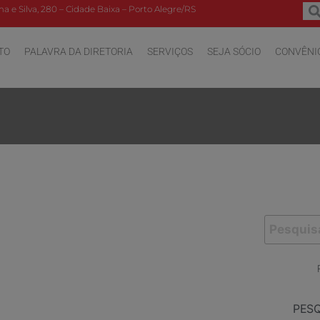
a e Silva, 280 – Cidade Baixa – Porto Alegre/RS
TO
PALAVRA DA DIRETORIA
SERVIÇOS
SEJA SÓCIO
CONVÊNI
PES