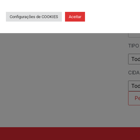
PES
Configurações de COOKIES
Aceitar
TIPO
CID