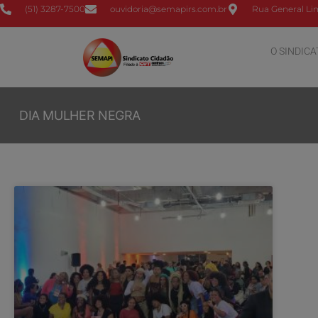
(51) 3287-7500
ouvidoria@semapirs.com.br
Rua General Lim
O SINDICA
DIA MULHER NEGRA