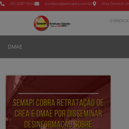
(51) 3287-7500
ouvidoria@semapirs.com.br
Rua General Lim
O SINDICA
DMAE