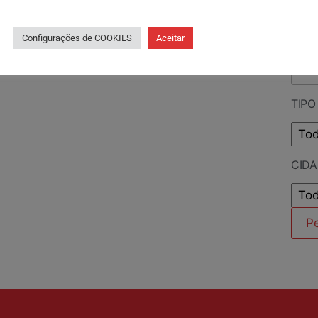
PES
Configurações de COOKIES
Aceitar
TIPO
CID