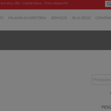
a e Silva, 280 – Cidade Baixa – Porto Alegre/RS
TO
PALAVRA DA DIRETORIA
SERVIÇOS
SEJA SÓCIO
CONVÊNI
PES