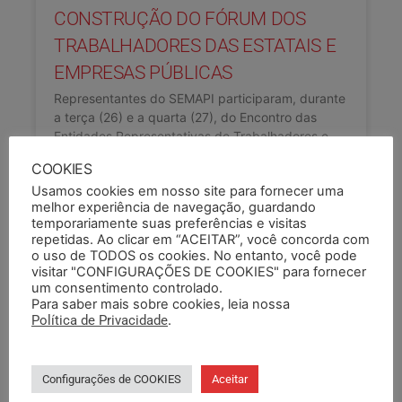
CONSTRUÇÃO DO FÓRUM DOS
TRABALHADORES DAS ESTATAIS E
EMPRESAS PÚBLICAS
Representantes do SEMAPI participaram, durante
a terça (26) e a quarta (27), do Encontro das
Entidades Representativas de Trabalhadores e
Trabalhadoras das Estatais e Empresas
COOKIES
Usamos cookies em nosso site para fornecer uma
LEIA COMPLETO »
melhor experiência de navegação, guardando
temporariamente suas preferências e visitas
repetidas. Ao clicar em “ACEITAR”, você concorda com
29/11/2024
o uso de TODOS os cookies. No entanto, você pode
visitar "CONFIGURAÇÕES DE COOKIES" para fornecer
um consentimento controlado.
Para saber mais sobre cookies, leia nossa
PESQUISAR
Política de Privacidade
.
Configurações de COOKIES
Aceitar
PESQUISAR DOCUMENTO