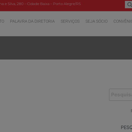
a e Silva, 280 – Cidade Baixa – Porto Alegre/RS
TO
PALAVRA DA DIRETORIA
SERVIÇOS
SEJA SÓCIO
CONVÊNI
PES