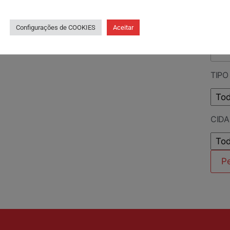
PES
Configurações de COOKIES
Aceitar
TIPO
CID