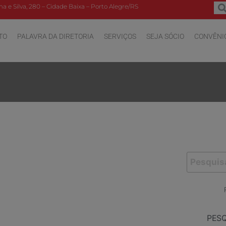
a e Silva, 280 – Cidade Baixa – Porto Alegre/RS
TO
PALAVRA DA DIRETORIA
SERVIÇOS
SEJA SÓCIO
CONVÊNI
PES