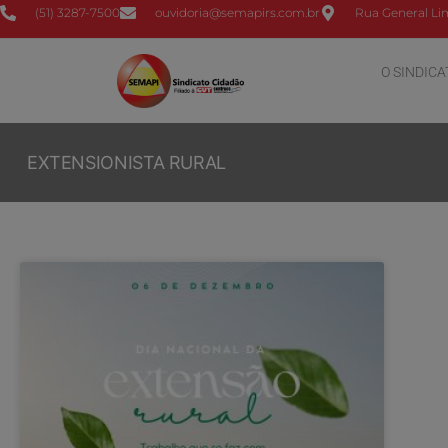
(51) 3287-7500
ouvidoria@semapirs.com.br
Rua General Lim
O SINDICA
EXTENSIONISTA RURAL