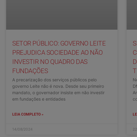
SETOR PÚBLICO: GOVERNO LEITE
S
PREJUDICA SOCIEDADE AO NÃO
C
INVESTIR NO QUADRO DAS
D
FUNDAÇÕES
T
A precarização dos serviços públicos pelo
Ne
governo Leite não é nova. Desde seu primeiro
D
mandato, o governador insiste em não investir
Ar
em fundações e entidades
c
LEIA COMPLETO »
LE
14/08/2024
22