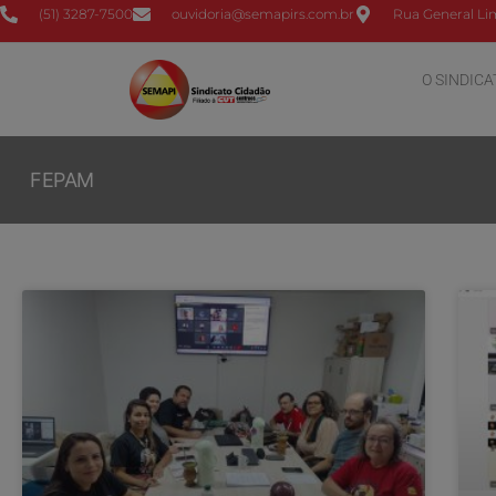
(51) 3287-7500
ouvidoria@semapirs.com.br
Rua General Lim
O SINDICA
FEPAM