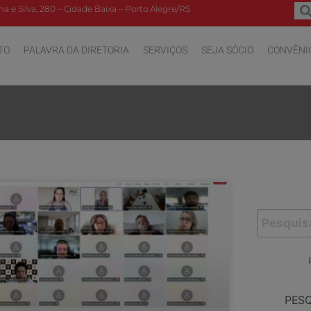
a e Silva, 280 – Cidade Baixa – Porto Alegre/RS
TO
PALAVRA DA DIRETORIA
SERVIÇOS
SEJA SÓCIO
CONVÊNI
PES