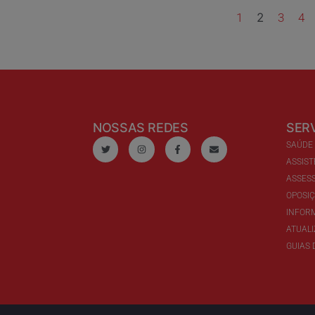
1
2
3
4
NOSSAS REDES
SER
SAÚDE
ASSIST
ASSESS
OPOSI
INFOR
ATUAL
GUIAS 