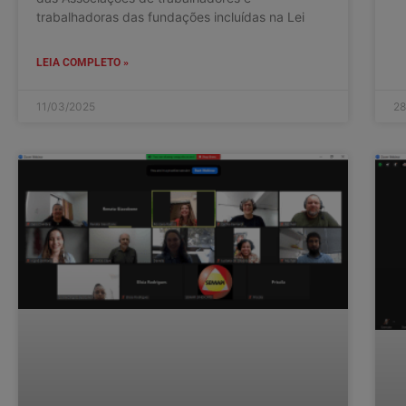
trabalhadoras das fundações incluídas na Lei
LEIA COMPLETO »
11/03/2025
28