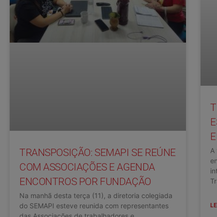
T
E
E
A 
TRANSPOSIÇÃO: SEMAPI SE REÚNE
en
COM ASSOCIAÇÕES E AGENDA
in
ENCONTROS POR FUNDAÇÃO
Tr
Na manhã desta terça (11), a diretoria colegiada
do SEMAPI esteve reunida com representantes
LE
das Associações de trabalhadores e