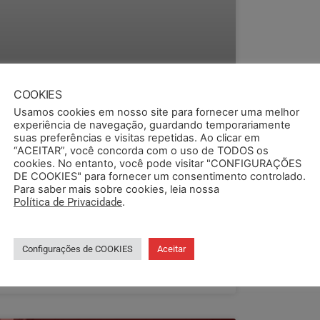
COOKIES
ENOVAÇÃO DO ADICIONAL
Usamos cookies em nosso site para fornecer uma melhor
MBIENTAL É APROVADA POR
experiência de navegação, guardando temporariamente
suas preferências e visitas repetidas. Ao clicar em
OLEGAS DA FEPAM
“ACEITAR”, você concorda com o uso de TODOS os
cookies. No entanto, você pode visitar "CONFIGURAÇÕES
unidos em assembleia nesta quinta (29),
DE COOKIES" para fornecer um consentimento controlado.
olegas da FEPAM aprovaram por ampla maioria
Para saber mais sobre cookies, leia nossa
renovação dos termos do acordo coletivo
Política de Privacidade
.
bre o adicional ambiental. Com
IA COMPLETO »
Configurações de COOKIES
Aceitar
/08/2024