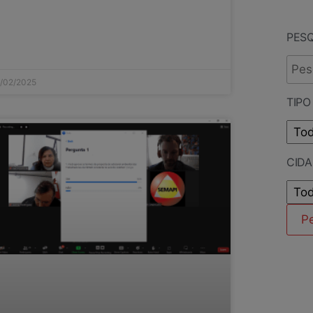
PES
/02/2025
TIPO
CID