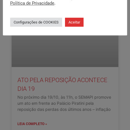
Política de Privacidade
.
Configurações de COOKIES
Aceitar
ATO PELA REPOSIÇÃO ACONTECE
DIA 19
No próximo dia 19/10, às 11h, o SEMAPI promove
um ato em frente ao Palácio Piratini pela
reposição das perdas dos últimos anos – inflação
LEIA COMPLETO »