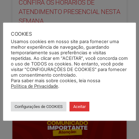
CONFIRA OS HORÁRIOS DE
ATENDIMENTO PRESENCIAL NESTA
SEMANA
Informamos que, durante a semana de 27 a 31 de
COOKIES
maio, o Sindicato terá expediente presencial em
Usamos cookies em nosso site para fornecer uma
sua sede na Rua Lima e Silva, 280,
melhor experiência de navegação, guardando
temporariamente suas preferências e visitas
repetidas. Ao clicar em “ACEITAR”, você concorda com
LEIA COMPLETO »
o uso de TODOS os cookies. No entanto, você pode
visitar "CONFIGURAÇÕES DE COOKIES" para fornecer
27/05/2024
um consentimento controlado.
Para saber mais sobre cookies, leia nossa
Política de Privacidade
.
Configurações de COOKIES
Aceitar