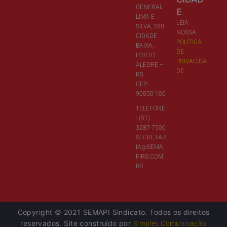
GENERAL
E
LIMA E
LEIA
SILVA, 280
NOSSA
CIDADE
POLÍTICA
BAIXA,
DE
PORTO
PRIVACIDA
ALEGRE –
DE
RS
CEP:
90050-100
TELEFONE
: (51)
3287-7500
SECRETAR
IA@SEMA
PIRS.COM.
BR
Copyright © 2021 SEMAPI Sindicato. Todos os direitos
reservados. Site construído por
Simples Comunicação