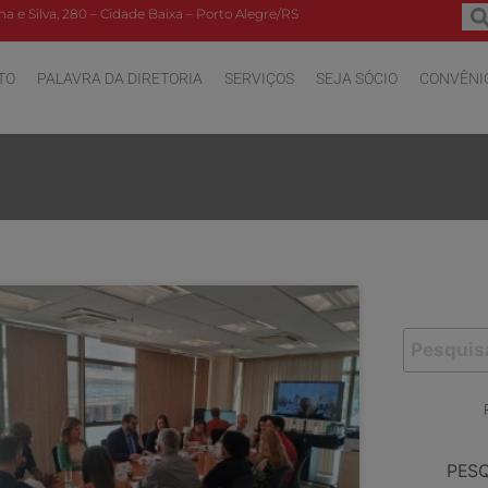
a e Silva, 280 – Cidade Baixa – Porto Alegre/RS
TO
PALAVRA DA DIRETORIA
SERVIÇOS
SEJA SÓCIO
CONVÊNI
PES