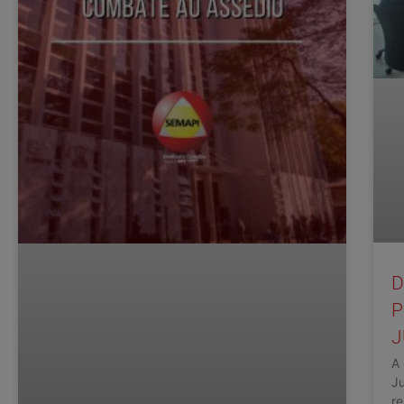
D
P
J
A 
Ju
re