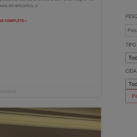
uta do encontro, o
PES
IA COMPLETO »
TIPO
CID
/01/2025