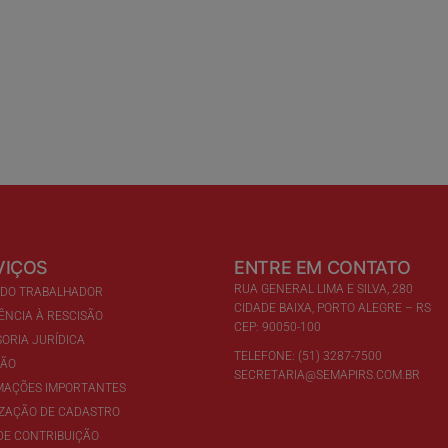
VIÇOS
ENTRE EM CONTATO
RUA GENERAL LIMA E SILVA, 280
 DO TRABALHADOR
CIDADE BAIXA, PORTO ALEGRE – RS
ÊNCIA À RESCISÃO
CEP: 90050-100
ORIA JURÍDICA
TELEFONE: (51) 3287-7500
ÇÃO
SECRETARIA@SEMAPIRS.COM.BR
MAÇÕES IMPORTANTES
IZAÇÃO DE CADASTRO
DE CONTRIBUIÇÃO