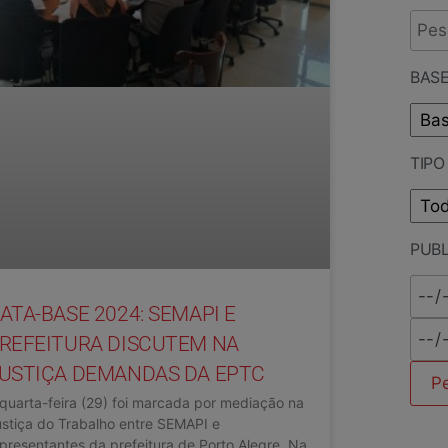
BASE
TIP
PUB
ATA-BASE 2024: SEMAPI E
REFEITURA DISCUTEM NA
USTIÇA DEMANDAS DA EPTC
quarta-feira (29) foi marcada por mediação na
stiça do Trabalho entre SEMAPI e
presentantes da prefeitura de Porto Alegre. Na