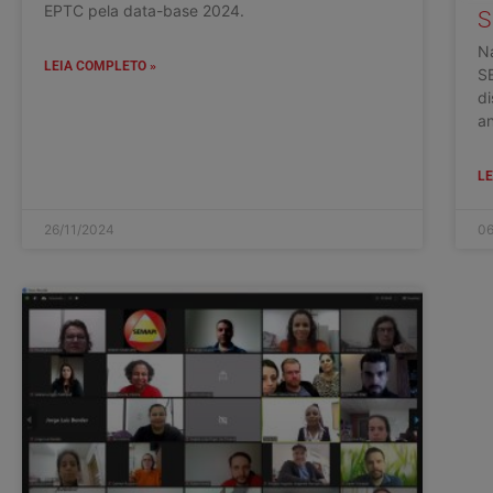
EPTC pela data-base 2024.
S
Na
LEIA COMPLETO »
SE
di
an
LE
26/11/2024
06