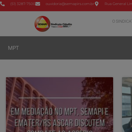
(51) 3287-7500
ouvidoria@semapirs.com.br
Rua General Lim
O SINDICA
MPT