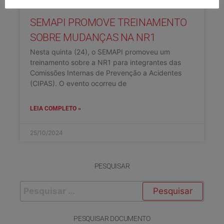
SEMAPI PROMOVE TREINAMENTO
SOBRE MUDANÇAS NA NR1
Nesta quinta (24), o SEMAPI promoveu um
treinamento sobre a NR1 para integrantes das
Comissões Internas de Prevenção a Acidentes
(CIPAS). O evento ocorreu de
LEIA COMPLETO »
25/10/2024
PESQUISAR
PESQUISAR DOCUMENTO